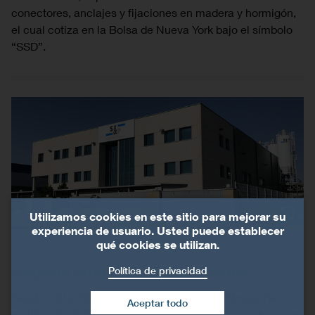
conectores, anclajes y fijaciones en madera y hormigón,
el cual cotiza en la Bolsa de Nueva York bajo el símbolo
“SSD”.
Utilizamos cookies en este sitio para mejorar su
©SP-REINFORCEMENT
experiencia de usuario. Usted puede establecer
qué cookies se utilizan.
Simpson Strong-Tie® Company Inc.
Política de privacidad
Desde 2012 S&P forma parte de Simpson Strong-Tie,
Aceptar todo
multinacional de productos de construcción con base en