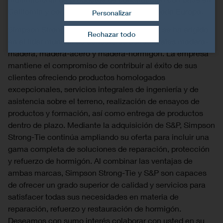
California y con múltiples ubicaciones en toda Europa.
Personalizar
Retirar el consentimiento
Simpson Strong-Tie fue fundada en 1956 y se ha erigido
Rechazar todo
en el líder mundial de conectores estructurales madera-
madera, madera-acero y madera-hormigón. La empresa
mantiene el compromiso de contribuir al éxito de sus
clientes ofreciendo productos homologados
excepcionales, servicios integrales de ingeniería y de
asistencia sobre el terreno, realización de ensayos de
productos y formación, así como entrega de productos
dentro de plazo. Mediante la adquisición de S&P, Simpson
Strong-Tie continúa ampliando su oferta para incluir una
gama completa de soluciones de reparación, protección
y refuerzo de hormigón. Al combinar las ventajas de
ambas marcas, Simpson Strong-Tie y S&P son capaces
de ofrecer un grado superior de calidad y servicios para
satisfacer todas sus necesidades en materia de
reparación, refuerzo y restauración de hormigón.
Deseamos con sumo interés colaborar con usted en su