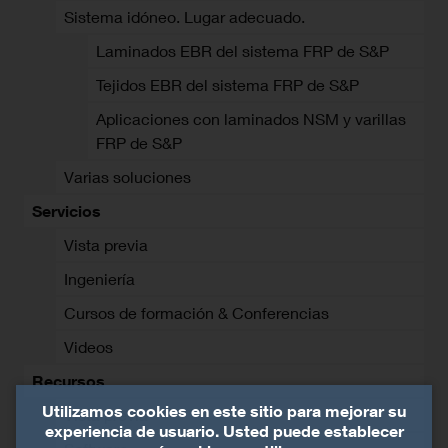
Sistema idóneo. Lugar adecuado.
Laminados EBR del sistema FRP de S&P
Tejidos EBR del sistema FRP de S&P
Aplicaciones con laminados NSM y varillas
FRP de S&P
Varias soluciones
Servicios
Vista previa
Ingeniería
Cursos de formación & Conferencias
Videos
Recursos
Utilizamos cookies en este sitio para mejorar su
Vista previa
experiencia de usuario. Usted puede establecer