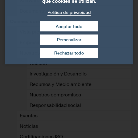
Software
qué cookies se utilizan.
Documentación
Política de privacidad
Quiénes somos
Aceptar todo
Vista previa
Personalizar
Empresa
Retirar el consentimiento
Nuestros valores
Rechazar todo
Calidad
Investigación y Desarrollo
Recursos y Medio ambiente
Nuestros compromisos
Responsabilidad social
Eventos
Noticias
Certificaciones ISO