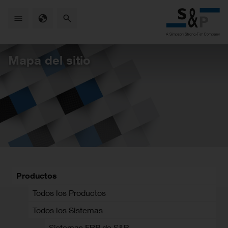
Skip
to
main
content
Mapa del sitio
Productos
Todos los Productos
Todos los Sistemas
Sistemas FRP de S&P