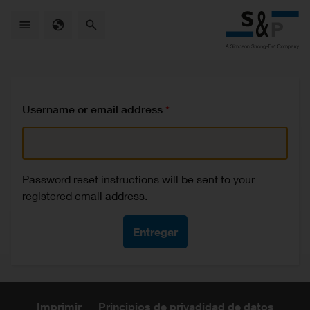
Skip
to
main
content
Username or email address
Password reset instructions will be sent to your
registered email address.
Imprimir
Principios de privadidad de datos