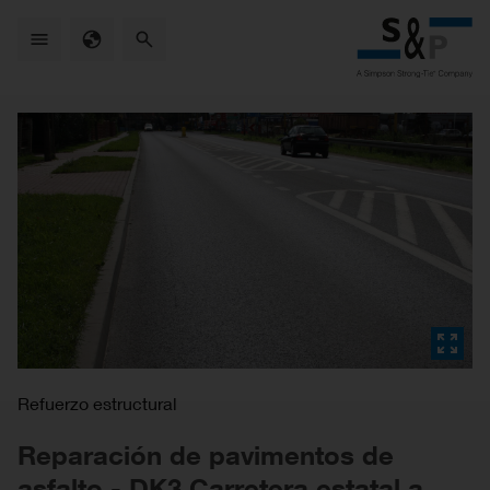
Skip
to
main
content
Refuerzo estructural
Reparación de pavimentos de
asfalto - DK3 Carretera estatal a