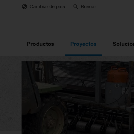
Skip
Cambiar de país
Buscar
to
main
content
Productos
Proyectos
Solucio