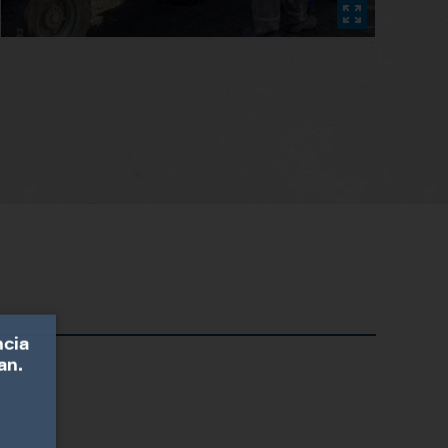
ncia
an.