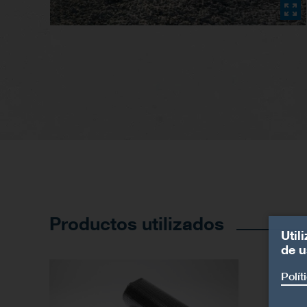
Productos utilizados
Util
de u
Polít