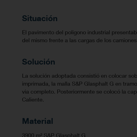
Situación
El pavimento del poligono industrial presentab
del mismo frente a las cargas de los camiones
Solución
La solución adoptada consistió en colocar sob
imprimada, la malla S&P Glasphalt G en tram
via completo. Posteriormente se colocó la c
Caliente.
Material
3900 m² S&P Glasphalt G